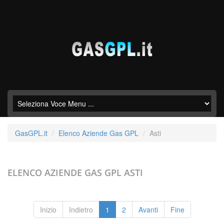
GasGPL.it
Elenco Aziende Gas GPL
Asti
ELENCO AZIENDE GAS GPL
ASTI
Inizio
Indietro
1
2
Avanti
Fine