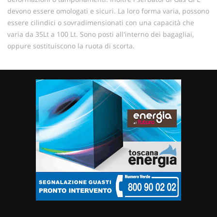
devono essere omologati e sicuri. La loro forma varia, possono
essere cilindici o sovradimensionati con una capacità che
varia da 35Lt a 100 Lt. Sono posti all'interno dei bagagliai,
oppure sostituiscono la ruota di scorta.